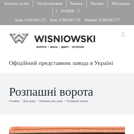
Skip
Каталоги on-line
Обслуговування
Вакансії
Магазин
Мій аккаунт
to
КОШИК
content
Львів |
0 800 603 275
Київ |
0 800 603 276
Вінниця |
0 800 603 277
Офіційний представник завода в Україні
Розпашні ворота
Головна
Для дому
Огорожа для дому
Розпашні ворота