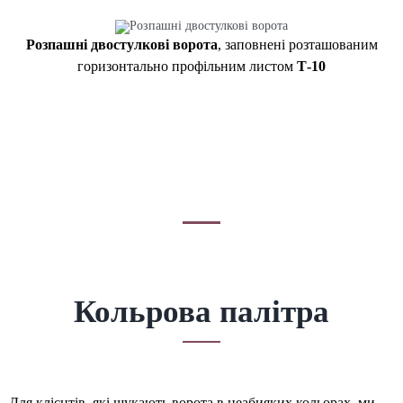
Розпашні двостулкові ворота
, заповнені розташованим
горизонтально профільним листом
Т-10
ІНФОРМАЦІЯ
Кольрова палітра
Для клієнтів, які шукають ворота в неабияких кольорах, ми