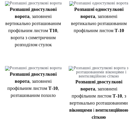
Розпашні двостулкові
Розпашні одностулкові
ворота
, заповнені
ворота
, заповнені
вертикально розташованим
вертикально розташованим
профільним листом
Т10
,
профільним листом
Т-10
ворота з симетричним
розподілом стулок
Розпашні двостулкові
ворота
, заповнені
Розпашні двостулкові
профільним листом
Т-10
,
ворота
, заповнені
розташованим похило
профільним листом
Т-10
, з
вертикально розташованими
віконцями
і
вентиляційною
сіткою