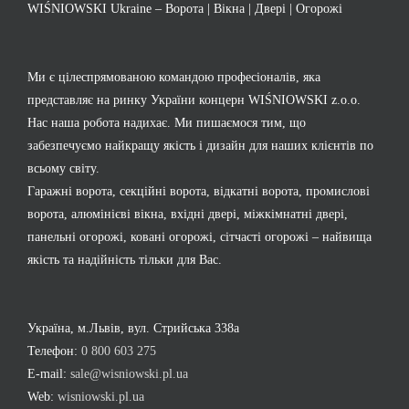
WIŚNIOWSKI Ukraine – Ворота | Вікна | Двері | Огорожі
Ми є цілеспрямованою командою професіоналів, яка
представляє на ринку України концерн WIŚNIOWSKI z.o.o.
Нас наша робота надихає. Ми пишаємося тим, що
забезпечуємо найкращу якість і дизайн для наших клієнтів по
всьому світу.
Гаражні ворота, секційні ворота, відкатні ворота, промислові
ворота, алюмінієві вікна, вхідні двері, міжкімнатні двері,
панельні огорожі, ковані огорожі, сітчасті огорожі – найвища
якість та надійність тільки для Вас.
Україна, м.Львів, вул. Стрийська 338а
Телефон:
0 800 603 275
E-mail:
sale@wisniowski.pl.ua
Web:
wisniowski.pl.ua