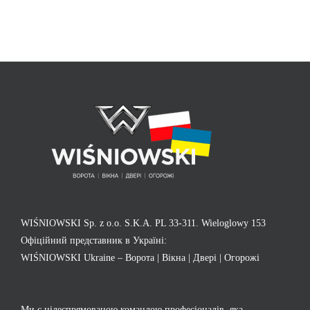
WIŚNIOWSKI Sp. z o.o. S.K.A. PL 33-311. Wieloglowy 153
Офіційний представник в Україні:
WIŚNIOWSKI Ukraine – Ворота | Вікна | Двері | Огорожі
Ми є цілеспрямованою командою професіоналів, яка