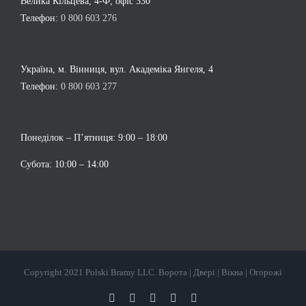
Велика Кільцева, 4-Ф, офіс 330
Телефон:
0 800 603 276
Україна, м. Вінниця, вул. Академіка Янгеля, 4
Телефон:
0 800 603 277
Понеділок – П’ятниця: 9:00 – 18:00
Субота: 10:00 – 14:00
Copyright 2021 Polski Bramy LLC. Ворота | Двері | Вікна | Огорожі
Facebook
YouTube
Instagram
LinkedIn
X