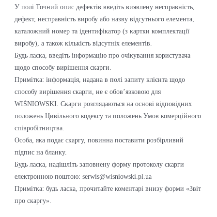
У полі Точний опис дефектів введіть виявлену несправність,
дефект, несправність виробу або назву відсутнього елемента,
каталожний номер та ідентифікатор (з картки комплектації
виробу), а також кількість відсутніх елементів.
Будь ласка, введіть інформацію про очікування користувача
щодо способу вирішення скарги.
Примітка: інформація, надана в полі запиту клієнта щодо
способу вирішення скарги, не є обов’язковою для
WIŚNIOWSKI. Скарги розглядаються на основі відповідних
положень Цивільного кодексу та положень Умов комерційного
співробітництва.
Особа, яка подає скаргу, повинна поставити розбірливий
підпис на бланку.
Будь ласка, надішліть заповнену форму протоколу скарги
електронною поштою: serwis@wisniowski.pl.ua
Примітка: будь ласка, прочитайте коментарі внизу форми «Звіт
про скаргу».