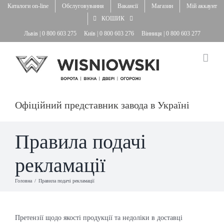
Skip
Каталоги on-line
Обслуговування
Вакансії
Магазин
Мій аккаунт
to
КОШИК
content
Львів |
0 800 603 275
Київ |
0 800 603 276
Вінниця |
0 800 603 277
Офіційний представник завода в Україні
Правила подачі
рекламації
Головна
Правила подачі рекламації
Претензії щодо якості продукції та недоліки в доставці