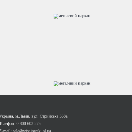
Україна, м.Львів, вул. Стрийська 338а
Телефон:
0 800 603 275
E-mail:
sale@wisniowski.pl.ua