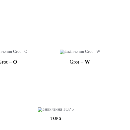
Grot –
O
Grot –
W
TOP
5