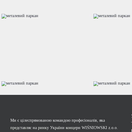
Ми є цілеспрямованою командою професіоналів, яка
представляє на ринку України концерн WIŚNIOWSKI z.o.o.