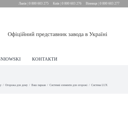
Львів |
0 800 603 275
Київ |
0 800 603 276
Вінниця |
0 800 603 277
Офіційний представник завода в Україні
SNIOWSKI
КОНТАКТИ
у
Огорожа для дому
Ваш паркан
Системні елементи для огорожі
Система LUX