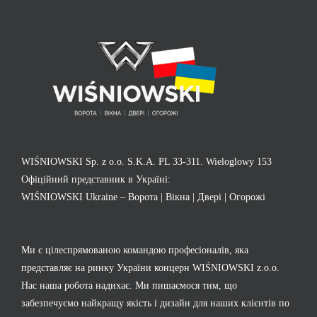
WIŚNIOWSKI Sp. z o.o. S.K.A. PL 33-311. Wieloglowy 153
Офіційний представник в Україні:
WIŚNIOWSKI Ukraine – Ворота | Вікна | Двері | Огорожі
Ми є цілеспрямованою командою професіоналів, яка
представляє на ринку України концерн WIŚNIOWSKI z.o.o.
Нас наша робота надихає. Ми пишаємося тим, що
забезпечуємо найкращу якість і дизайн для наших клієнтів по