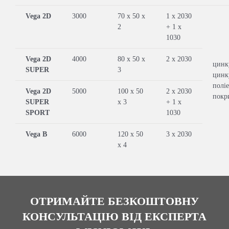
Vega 2D
3000
70 x 50 x
1 x 2030
2
+ 1 x
1030
Vega 2D
4000
80 x 50 x
2 x 2030
цинк
SUPER
3
цинк
полі
Vega 2D
5000
100 x 50
2 x 2030
покр
SUPER
x 3
+ 1 x
SPORT
1030
Vega B
6000
120 x 50
3 x 2030
x 4
ОТРИМАЙТЕ БЕЗКОШТОВНУ
КОНСУЛЬТАЦІЮ ВІД ЕКСПЕРТА