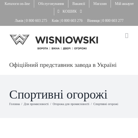
Skip
Каталоги on-line
Обслуговування
Вакансії
Магазин
Мій аккаунт
to
КОШИК
content
Львів |
0 800 603 275
Київ |
0 800 603 276
Вінниця |
0 800 603 277
Офіційний представник завода в Україні
Спортивні огорожі
Головна
Для промисловості
Огорожа для промисловості
Спортивні огорожі