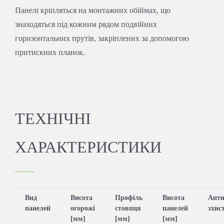
Панелі кріпляться на монтажних обіймах, що
знаходяться під кожним рядом подвійних
горизонтальних прутів, закріплених за допомогою
притискних планок.
ТЕХНІЧНІ
ХАРАКТЕРИСТИКИ
Вид
Висота
Профіль
Висота
Анти
панелей
огорожі
стовпця
панелей
зхис
[мм]
[мм]
[мм]