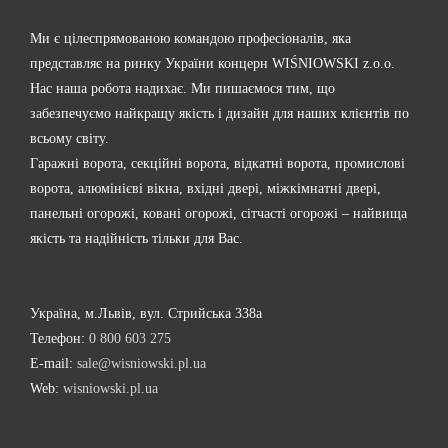
Ми є цілеспрямованою командою професіоналів, яка
представляє на ринку України концерн WIŚNIOWSKI z.o.o.
Нас наша робота надихає. Ми пишаємося тим, що
забезпечуємо найкращу якість і дизайн для наших клієнтів по
всьому світу.
Гаражні ворота, секційні ворота, відкатні ворота, промислові
ворота, алюмінієві вікна, вхідні двері, міжкімнатні двері,
панельні огорожі, ковані огорожі, сітчасті огорожі – найвища
якість та надійність тільки для Вас.
Україна, м.Львів, вул. Стрийська 338а
Телефон:
0 800 603 275
E-mail:
sale@wisniowski.pl.ua
Web:
wisniowski.pl.ua