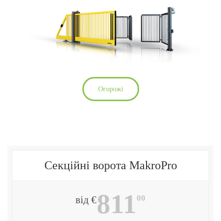
Огорожі
Секційні ворота MakroPro
811
00
від €