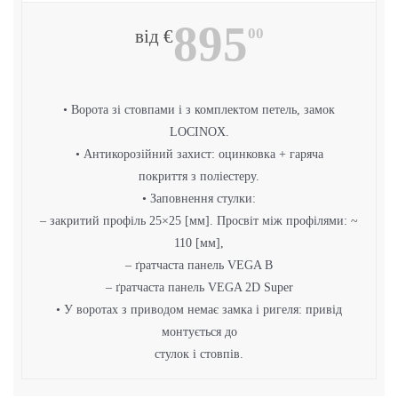
895
00
від €
• Ворота зі стовпами і з комплектом петель, замок
LOCINOX.
• Антикорозійний захист: оцинковка + гаряча
покриття з поліестеру.
• Заповнення стулки:
– закритий профіль 25×25 [мм]. Просвіт між профілями: ~
110 [мм],
– ґратчаста панель VEGA B
– ґратчаста панель VEGA 2D Super
• У воротах з приводом немає замка і ригеля: привід
монтується до
стулок і стовпів.