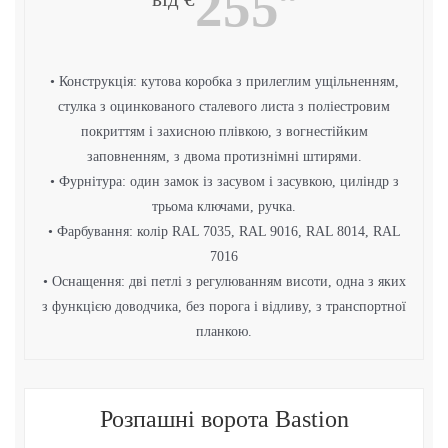
255
• Конструкція: кутова коробка з прилеглим ущільненням,
стулка з оцинкованого сталевого листа з поліестровим
покриттям і захисною плівкою, з вогнестійким
заповненням, з двома протизнімні штирями.
• Фурнітура: один замок із засувом і засувкою, циліндр з
трьома ключами, ручка.
• Фарбування: колір RAL 7035, RAL 9016, RAL 8014, RAL
7016
• Оснащення: дві петлі з регулюванням висоти, одна з яких
з функцією доводчика, без порога і відливу, з транспортної
планкою.
Розпашні ворота Bastion