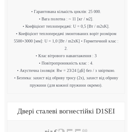
• Гарантована кількість циклів: 25 000.
• Вага полотна : ~ 11 [кг / м2].
• Коефіцієнт теплопередачі: U = 0,5 [Вт / m2xK].
• Коефіцієнт теплопередачі змонтованих воріт розміром
5500×3000 [мм]: U = 1,0 [Вт / m2xK] • Герметичний клас :
2.
• Клас вітрового навантаження : 3
• Повітропроникність клас : 4.
• Акустична ізоляція: Rw = 23/24 [дБ] без / з хвірткою.
• Безпека: захист від обриву тросу (2x), захист від обриву
пружини (для кожної пружини окремо).
Двері сталеві вогнестійкі D1SEI
00
від €