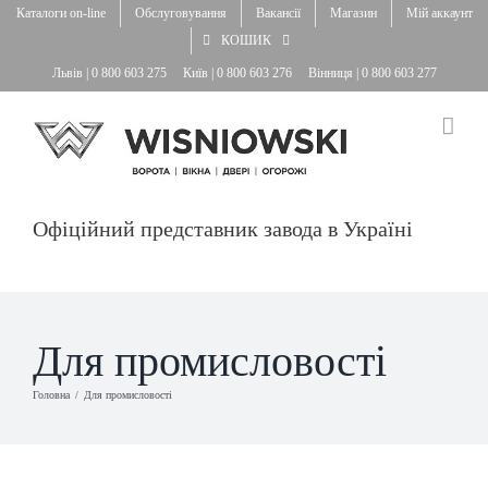
Skip
Каталоги on-line
Обслуговування
Вакансії
Магазин
Мій аккаунт
to
КОШИК
content
Львів |
0 800 603 275
Київ |
0 800 603 276
Вінниця |
0 800 603 277
Офіційний представник завода в Україні
Для промисловості
Головна
Для промисловості