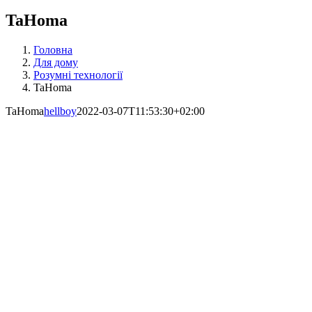
TaHoma
Головна
Для дому
Розумні технології
TaHoma
TaHoma
hellboy
2022-03-07T11:53:30+02:00
Розумний
дім
SOMFY
TaHoma
і
Connexoon Access
– це системи розумного
будинку, що полегшують життя та
піклуються про безпеку і комфорт його