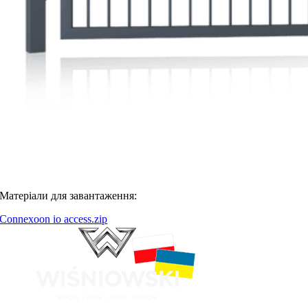
ДОДАТКОВА ІНФОРМАЦІЯ
Матеріали для завантаження:
Connexoon io access.zip