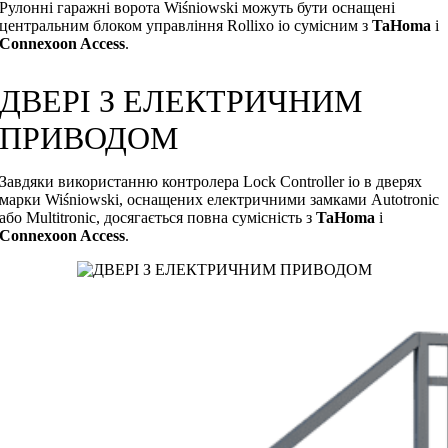
Рулонні гаражні ворота Wiśniowski можуть бути оснащені
центральним блоком управління Rollixo io сумісним з
TaHoma
і
Connexoon Access
.
ДВЕРІ З ЕЛЕКТРИЧНИМ
ПРИВОДОМ
Завдяки використанню контролера Lock Controller io в дверях
марки Wiśniowski, оснащених електричними замками Autotronic
або Multitronic, досягається повна сумісність з
TaHoma
і
Connexoon Access
.