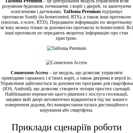
TaHoma Premium
– це центральний модуль управління всім
розумним будинком, починаючи з воріт і дверей, та закінчуючи
освітленням і датчиками.
TaHoma Premium
підтримує
протоколи Somfy (io-homecontrol, RTS), а також інші протоколи
(enocean, z-wave, RTD). Передавати інформацію по зворотньому
зв’язку можна тільки за допомогою протоколу io-homecontrol. Всі
інші протоколи не передають зворотну інформацію про стан
пристрою.
Connexoon Access
– це модуль, що дозволяє управляти
приводами гаражних і в’їзних воріт, а також дверима в версії io.
Управління здійснюється за допомогою програми для смартфона
(IOS, Android), що дозволяє створити чотири простих сценарії.
Найбільшою перевагою цього рішення є послуга геолокації,
завдяки якій двері автоматично відкриються під час вашого
повернення додому, без використання пульта дистанційного
керування або смартфона.
Приклади сценаріїв роботи