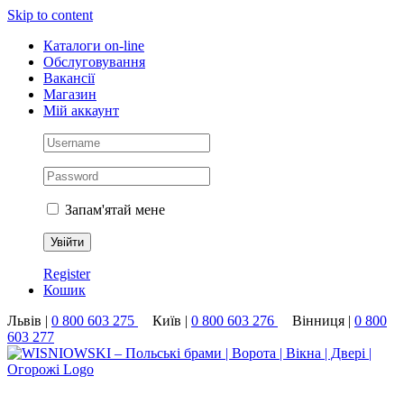
Skip to content
Каталоги on-line
Обслуговування
Вакансії
Магазин
Мій аккаунт
Запам'ятай мене
Register
Кошик
Львів |
0 800 603 275
Київ |
0 800 603 276
Вінниця |
0 800
603 277