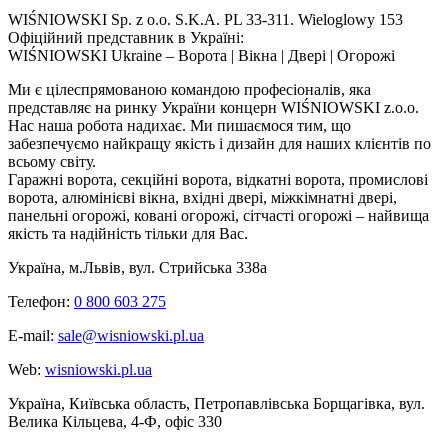
WIŚNIOWSKI Sp. z o.o. S.K.A. PL 33-311. Wieloglowy 153
Офіційний представник в Україні:
WIŚNIOWSKI Ukraine – Ворота | Вікна | Двері | Огорожі
Ми є цілеспрямованою командою професіоналів, яка
представляє на ринку України концерн WIŚNIOWSKI z.o.o.
Нас наша робота надихає. Ми пишаємося тим, що
забезпечуємо найкращу якість і дизайн для наших клієнтів по
всьому світу.
Гаражні ворота, секційні ворота, відкатні ворота, промислові
ворота, алюмінієві вікна, вхідні двері, міжкімнатні двері,
панельні огорожі, ковані огорожі, сітчасті огорожі – найвища
якість та надійність тільки для Вас.
Україна, м.Львів, вул. Стрийська 338а
Телефон:
0 800 603 275
E-mail:
sale@wisniowski.pl.ua
Web:
wisniowski.pl.ua
Україна, Київська область, Петропавлівська Борщагівка, вул.
Велика Кільцева, 4-Ф, офіс 330